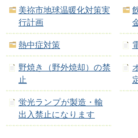
美祢市地球温暖化対策実
行計画
熱中症対策
野焼き（野外焼却）の禁
止
蛍光ランプが製造・輸
出入禁止になります