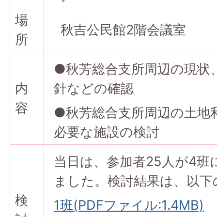
場
秋吉公民館2階会議室
所
●秋芳総合支所周辺の現状
内
針などの確認
容
●秋芳総合支所周辺の土地
必要な施設の検討
当日は、参加者25人が4
ました。検討結果は、以下
検
1班(PDFファイル:1.4MB)