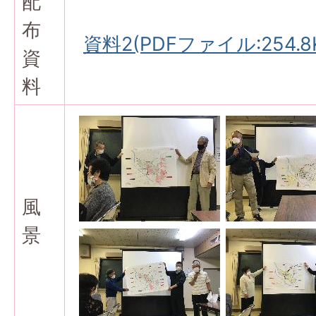
配
布
資料2(PDFファイル:254.8
資
料
風
景