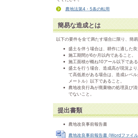
農地法第4・5条の転用
簡易な造成とは
以下の要件を全て満たす場合に限り、簡易
盛土を伴う場合は、耕作に適した良
施工期間が6か月以内であること。
施工面積が概ね10アール以下であ
盛土を行う場合、造成高が現況より
て高低差がある場合は、造成レベル
メートル）以下であること。
農地改良行為が廃棄物の処理及び清
でないこと。
提出書類
農地改良事前報告書
農地改良事前報告書 (Wordファイル: 1