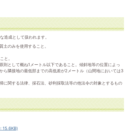
な造成として扱われます。
質土のみを使用すること。
ること。
原則として概ね1メートル以下であること。傾斜地等の位置によっ
から隣接地の最低部までの高低差が2メートル（山間地においては3
掃に関する法律、採石法、砂利採取法等の他法令の対象とするもの
5.6KB)