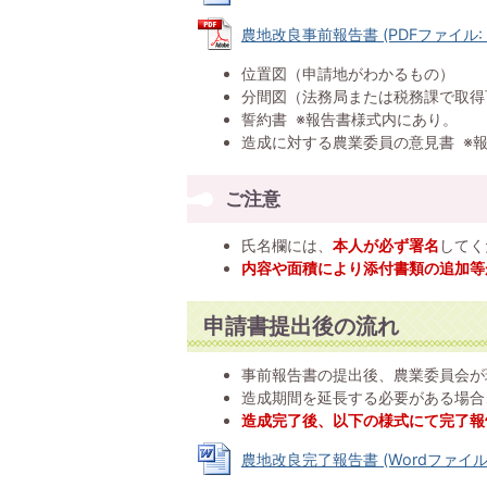
農地改良事前報告書 (PDFファイル: 19
位置図（申請地がわかるもの）
分間図（法務局または税務課で取得
誓約書 ※報告書様式内にあり。
造成に対する農業委員の意見書 ※
ご注意
氏名欄には、
本人が必ず署名
してく
内容や面積により添付書類の追加等
申請書提出後の流れ
事前報告書の提出後、農業委員会が
造成期間を延長する必要がある場合
造成完了後、以下の様式にて完了報
農地改良完了報告書 (Wordファイル: 1