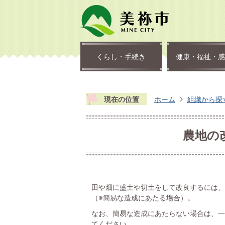
くらし・手続き
健康・福祉・感
現在の位置
ホーム
組織から探
農地の
田や畑に盛土や切土をして改良するには、
（※簡易な造成にあたる場合）。
なお、簡易な造成にあたらない場合は、一
てください。