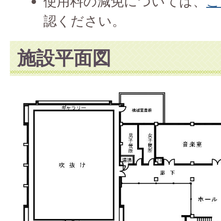
使用料の減免については、
こ
認ください。
施設平面図