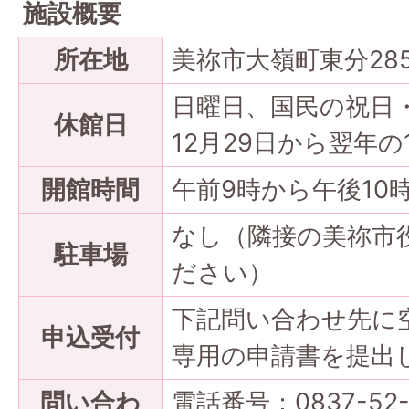
施設概要
所在地
美祢市大嶺町東分28
日曜日、国民の祝日
休館日
12月29日から翌年の
開館時間
午前9時から午後10
なし（隣接の美祢市
駐車場
ださい）
下記問い合わせ先に
申込受付
専用の申請書を提出
問い合わ
電話番号：0837-52