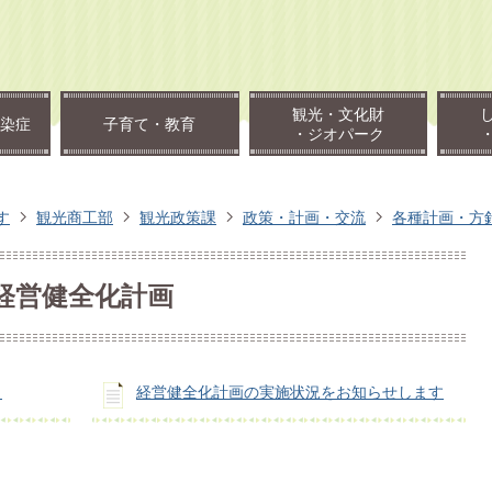
観光・文化財
染症
子育て・教育
・ジオパーク
す
観光商工部
観光政策課
政策・計画・交流
各種計画・方
経営健全化計画
。
経営健全化計画の実施状況をお知らせします