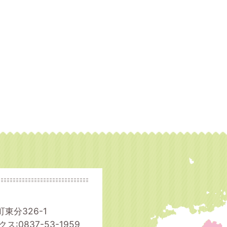
町東分326-1
ス:0837-53-1959