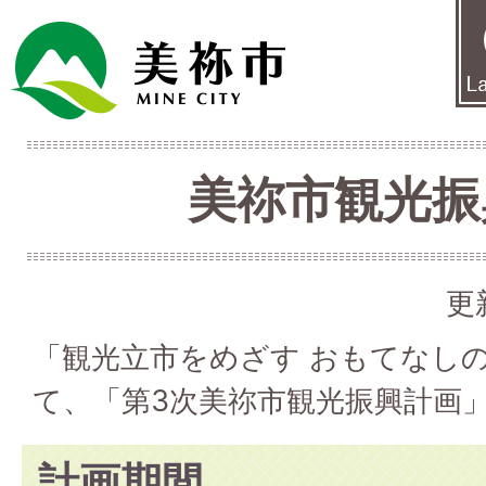
美祢市観光振
更
「観光立市をめざす おもてなし
て、「第3次美祢市観光振興計画
計画期間