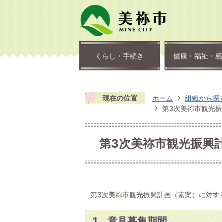
くらし・手続き
健康・福祉・感
現在の位置
ホーム
組織から探
第3次美祢市観光
第3次美祢市観光振興
第3次美祢市観光振興計画（素案）に対す
1．意見募集期間