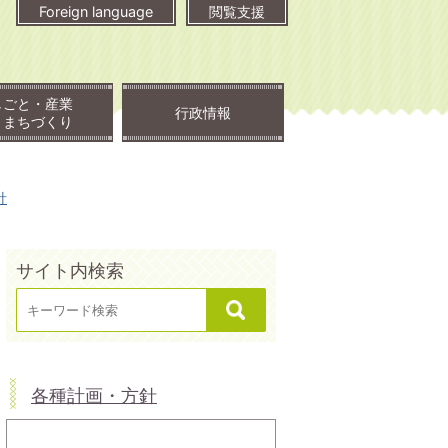
Foreign language
閲覧支援
しごと・産業
行政情報
・まちづくり
針
サイト内検索
各種計画・方針