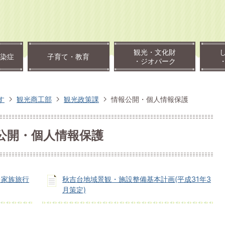
観光・文化財
染症
子育て・教育
・ジオパーク
す
観光商工部
観光政策課
情報公開・個人情報保護
公開・個人情報保護
台家族旅行
秋吉台地域景観・施設整備基本計画(平成31年3
月策定)