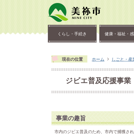
くらし・手続き
健康・福祉・感
現在の位置
ホーム
しごと・産
ジビエ普及応援事業
事業の趣旨
市内のジビエ普及のため、市内で捕獲され