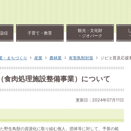
観光・文化財
染症
子育て・教育
・ジオパーク
業・まちづくり
産業
農林業
有害鳥獣対策
ジビエ普及応援
（食肉処理施設整備事業）について
更新日：2024年07月11日
た野生鳥獣の資源化に取り組む個人、団体等に対して、予算の範