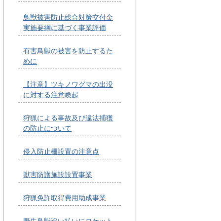
鳥獣被害防止総合対策交付金
実施要綱に基づく事業評価
有害鳥獣の被害を防止するた
めに
【注意】ツキノワグマの出没
に対する注意喚起
狩猟による事故及び違法捕獲
の防止について
侵入防止柵設置の注意点
獣害防護施設設置事業
狩猟免許取得費用助成事業
野生鳥獣追い払いにロケット