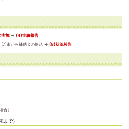
の実施
→
(4)実績報告
 (7)市から補助金の振込 →
(8)状況報告
場合）
月末まで）