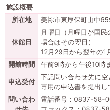
施設概要
所在地
美祢市東厚保町山中65
月曜日（月曜日が国民
休館日
場合はその翌日）
12月29日から翌年の1
開館時間
午前9時から午後10時
下記問い合わせ先に空
申込受付
専用の申込書を提出し
問い合わ
電話番号：0837-58-
せ先
ファックス：0837-5