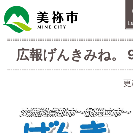
広報げんきみね。 9月
更