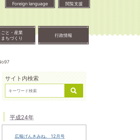
Foreign language
閲覧支援
しごと・産業
行政情報
・まちづくり
o97
サイト内検索
平成24年
広報げんきみね。 12月号