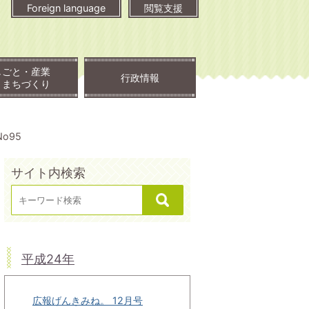
Foreign language
閲覧支援
しごと・産業
行政情報
・まちづくり
o95
サイト内検索
平成24年
広報げんきみね。 12月号