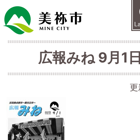
広報みね 9月1日
更