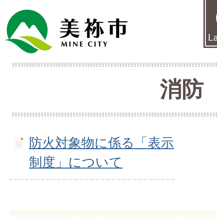
消防
防火対象物に係る「表示
制度」について