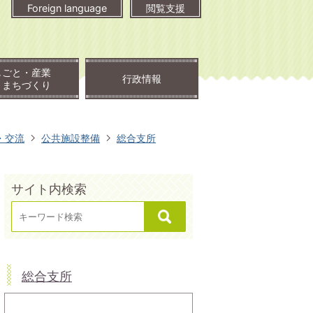
Foreign language
閲覧支援
しごと・産業
行政情報
・まちづくり
・交流
公共施設整備
総合支所
サイト内検索
総合支所