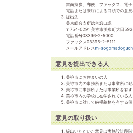
書面持参、郵便、ファックス、電子
電話または来庁による口頭での意見
提出先
美東総合支所総合窓口課
〒754-0291 美祢市美東町大田59
電話番号08396-2-5000
ファックス08396-2-5111
メールアドレス
m-sogomadoguchi@
意見を提出できる人
美祢市にお住まいの人
美祢市内の事務所または事業所に勤
美祢市に事務所または事業所を有す
美祢市内の学校に在学されている人
美祢市に対して納税義務を有する個
意見の取り扱い
提出いただいた意見は実施設計段階