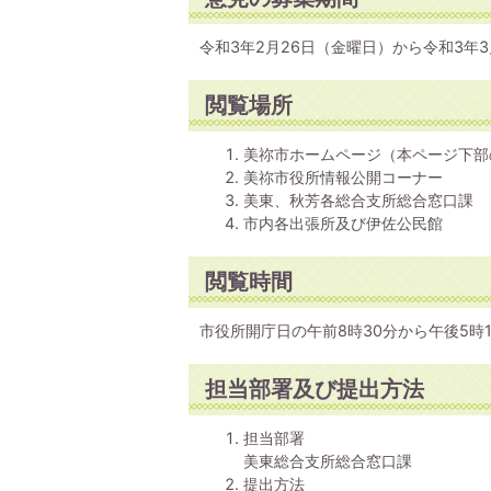
令和3年2月26日（金曜日）から令和3年3
閲覧場所
美祢市ホームページ（本ページ下部
美祢市役所情報公開コーナー
美東、秋芳各総合支所総合窓口課
市内各出張所及び伊佐公民館
閲覧時間
市役所開庁日の午前8時30分から午後5時
担当部署及び提出方法
担当部署
美東総合支所総合窓口課
提出方法