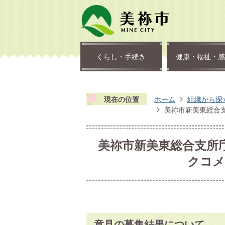
くらし・手続き
健康・福祉・感
現在の位置
ホーム
組織から探
美祢市新美東総合
美祢市新美東総合支所
クコメ
意見の募集結果について