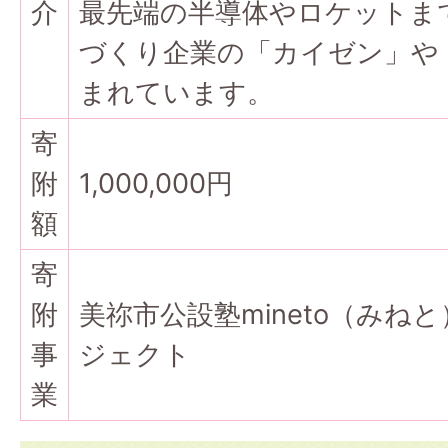
介
最先端の半導体やロケットま
づくり企業の「カイゼン」や
まれています。
寄
附
1,000,000円
額
寄
附
美祢市公設塾mineto（みね
事
ジェクト
業