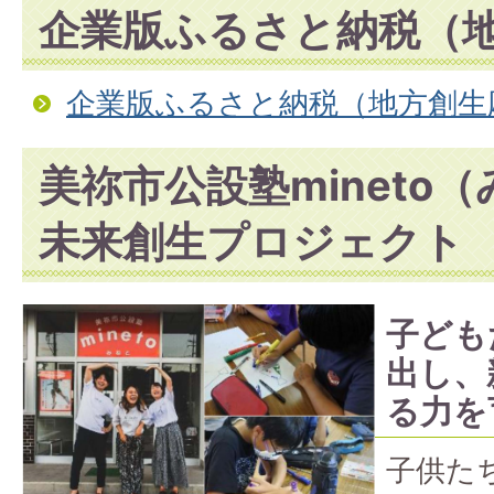
企業版ふるさと納税（
企業版ふるさと納税（地方創生
美祢市公設塾mineto
未来創生プロジェクト
子ども
出し、
る力を
子供た