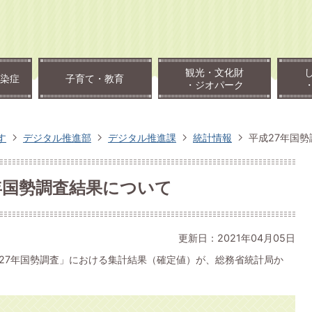
観光・文化財
染症
子育て・教育
・ジオパーク
す
デジタル推進部
デジタル推進課
統計情報
平成27年国
年国勢調査結果について
更新日：2021年04月05日
成27年国勢調査」における集計結果（確定値）が、総務省統計局か