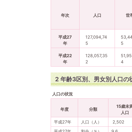
年次
人口
世
平成27
127,094,74
53,4
年
5
5
平成22
128,057,35
51,95
年
2
4
2 年齢3区別、男女別人口の
人口の状況
15歳未
年度
分類
人口
平成27年
人口（人）
2,502
平成27年
割合（％）
9.6