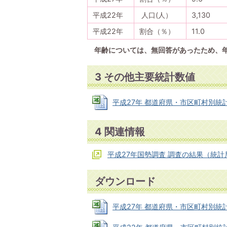
平成22年
人口(人）
3,130
平成22年
割合（％）
11.0
年齢については、無回答があったため、
3 その他主要統計数値
平成27年 都道府県・市区町村別統計表【
4 関連情報
平成27年国勢調査 調査の結果（統計
ダウンロード
平成27年 都道府県・市区町村別統計表【