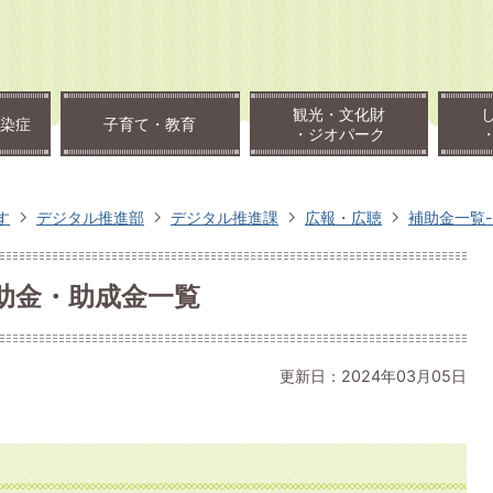
観光・文化財
染症
子育て・教育
・ジオパーク
す
デジタル推進部
デジタル推進課
広報・広聴
補助金一覧
助金・助成金一覧
更新日：2024年03月05日