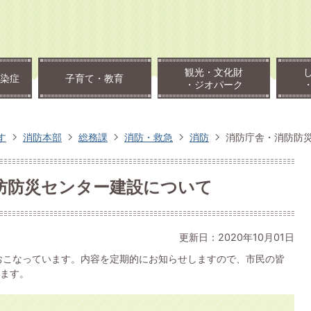
観光・文化財
染症
子育て・教育
・ジオパーク
す
消防本部
総務課
消防・救急
消防
消防庁舎・消防防
防防災センター建設について
更新日：2020年10月01日
おこなっています。内容を定期的にお知らせしますので、市民の皆
ます。