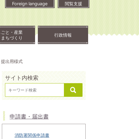
Foreign language
閲覧支援
しごと・産業
行政情報
・まちづくり
・提出用様式
サイト内検索
申請書・届出書
消防署関係申請書