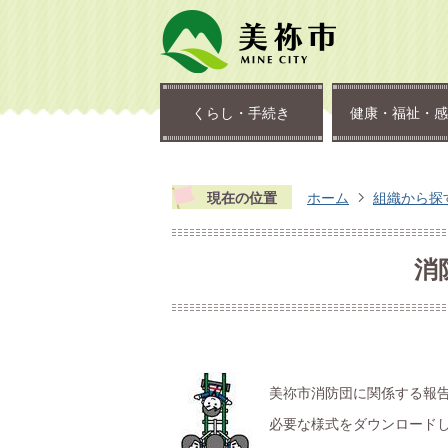
くらし・手続き
健康・福祉・感
現在の位置
ホーム
組織から探
消
美祢市消防団に関係する報
必要な様式をダウンロード