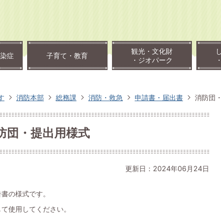
観光・文化財
染症
子育て・教育
・ジオパーク
す
消防本部
総務課
消防・救急
申請書・届出書
消防団
防団・提出用様式
更新日：2024年06月24日
告書の様式です。
して使用してください。