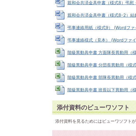
親和会共済金具申書（様式8）弔慰・見舞金
親和会共済金具申書（様式8-2）結婚・出
弔事連絡用紙（様式9） (Wordファイル
弔事連絡様式（見本） (Wordファイル:
階級異動具申書 方面隊長異動用（様式10-
階級異動具申書 分団長異動用（様式10-2
階級異動具申書 部隊長異動用（様式10-3
階級異動具申書 班長以下異動用（様式10-
添付資料のビューワソフト
添付資料を見るためにはビューワソフトが