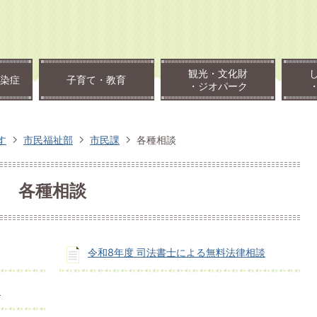
観光・文化財
染症
子育て・教育
・ジオパーク
す
市民福祉部
市民課
各種相談
各種相談
令和8年度 司法書士による無料法律相談
談