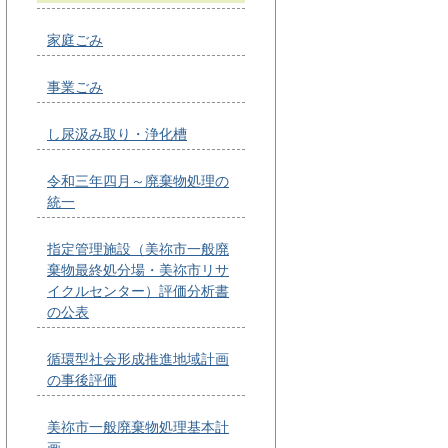
家庭ごみ
事業ごみ
し尿汲み取り・浄化槽
令和三年四月～廃棄物処理の
統一
指定管理施設（美祢市一般廃
棄物最終処分場・美祢市リサ
イクルセンター）評価分析書
の公表
循環型社会形成推進地域計画
の事後評価
美祢市一般廃棄物処理基本計
画