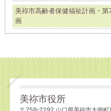
美祢市高齢者保健福祉計画・第
画
美祢市役所
〒759-2292 山口県美祢市大嶺町東