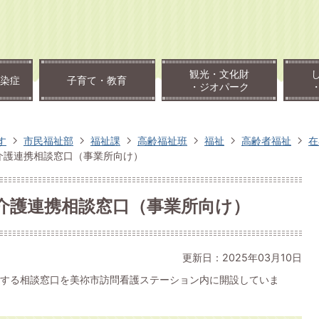
観光・文化財
染症
子育て・教育
・ジオパーク
す
市民福祉部
福祉課
高齢福祉班
福祉
高齢者福祉
在
介護連携相談窓口（事業所向け）
介護連携相談窓口（事業所向け）
更新日：2025年03月10日
する相談窓口を美祢市訪問看護ステーション内に開設していま