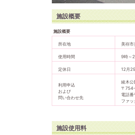
施設概要
施設概要
所在地
美祢市
使用時間
9時～2
定休日
12月2
綾木公
利用申込
〒754
および
電話番号
問い合わせ先
ファック
施設使用料