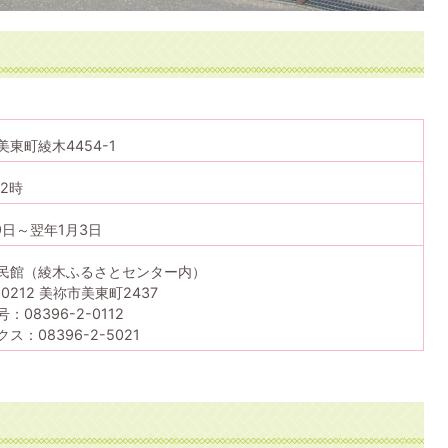
美東町綾木4454-1
2時
9日～翌年1月3日
民館（綾木ふるさとセンター内）
-0212 美祢市美東町2437
：08396-2-0112
ス：08396-2-5021