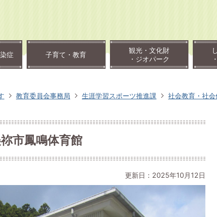
観光・文化財
染症
子育て・教育
・ジオパーク
す
教育委員会事務局
生涯学習スポーツ推進課
社会教育・社会
美祢市鳳鳴体育館
更新日：2025年10月12日