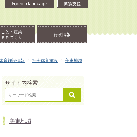
Foreign language
閲覧支援
しごと・産業
行政情報
・まちづくり
体育施設情報
社会体育施設
美東地域
サイト内検索
美東地域