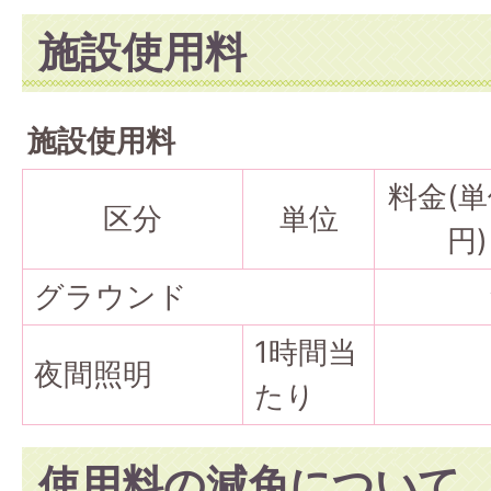
施設使用料
施設使用料
料金(
区分
単位
円)
グラウンド
1時間当
夜間照明
たり
使用料の減免について