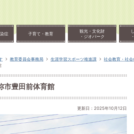
観光・文化財
染症
子育て・教育
・ジオパーク
す
教育委員会事務局
生涯学習スポーツ推進課
社会教育・社会
館
祢市豊田前体育館
更新日：2025年10月12日