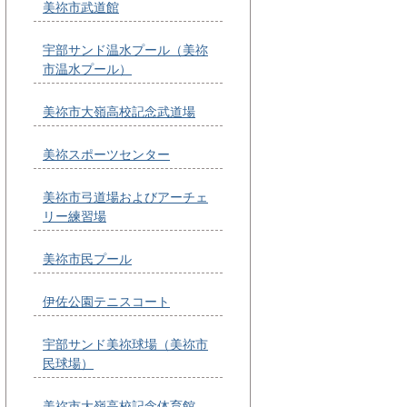
美祢市武道館
宇部サンド温水プール（美祢
市温水プール）
美祢市大嶺高校記念武道場
美祢スポーツセンター
美祢市弓道場およびアーチェ
リー練習場
美祢市民プール
伊佐公園テニスコート
宇部サンド美祢球場（美祢市
民球場）
美祢市大嶺高校記念体育館