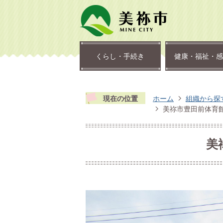
くらし・手続き
健康・福祉・感
現在の位置
ホーム
組織から探
美祢市豊田前体育
美