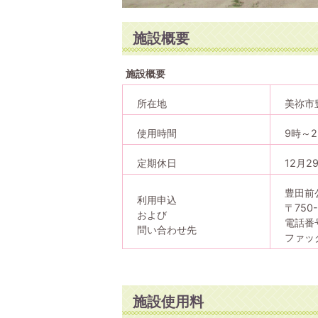
施設概要
施設概要
所在地
美祢市
使用時間
9時～2
定期休日
12月2
豊田前
利用申込
〒750
および
電話番号
問い合わせ先
ファック
施設使用料