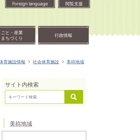
Foreign language
閲覧支援
しごと・産業
行政情報
・まちづくり
体育施設情報
社会体育施設
美祢地域
サイト内検索
美祢地域