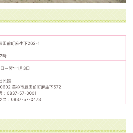
豊田前町麻生下262-1
2時
9日～翌年1月3日
公民館
-0602 美祢市豊田前町麻生下572
：0837-57-0001
ス：0837-57-0473