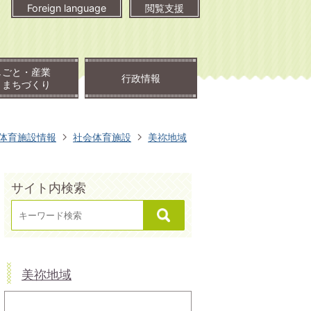
Foreign language
閲覧支援
しごと・産業
行政情報
・まちづくり
体育施設情報
社会体育施設
美祢地域
サイト内検索
美祢地域