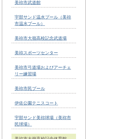
美祢市武道館
宇部サンド温水プール（美祢
市温水プール）
美祢市大嶺高校記念武道場
美祢スポーツセンター
美祢市弓道場およびアーチェ
リー練習場
美祢市民プール
伊佐公園テニスコート
宇部サンド美祢球場（美祢市
民球場）
美祢市大嶺高校記念体育館