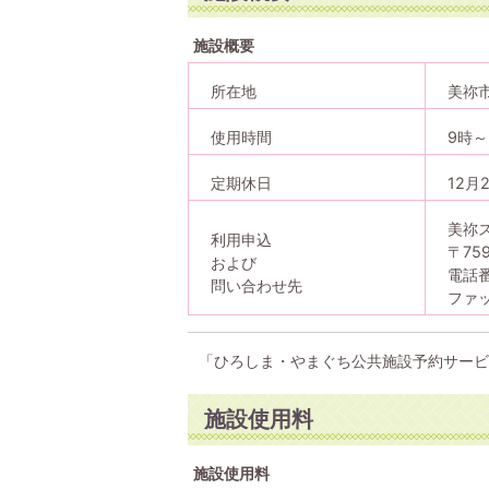
施設概要
所在地
美祢市
使用時間
9時～
定期休日
12月
美祢
利用申込
〒75
および
電話番
問い合わせ先
ファッ
「ひろしま・やまぐち公共施設予約サービ
施設使用料
施設使用料