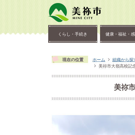
くらし・手続き
健康・福祉・感
現在の位置
ホーム
組織から探
美祢市大嶺高校記
美祢