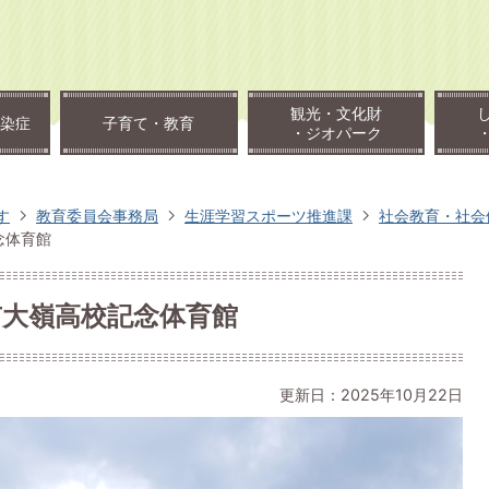
観光・文化財
染症
子育て・教育
・ジオパーク
す
教育委員会事務局
生涯学習スポーツ推進課
社会教育・社会
念体育館
市大嶺高校記念体育館
更新日：2025年10月22日