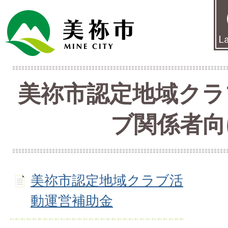
美祢市認定地域クラ
ブ関係者向
美祢市認定地域クラブ活
動運営補助金