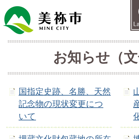
お知らせ（文
国指定史跡、名勝、天然
記念物の現状変更につ
いて
埋蔵文化財包蔵地の所在