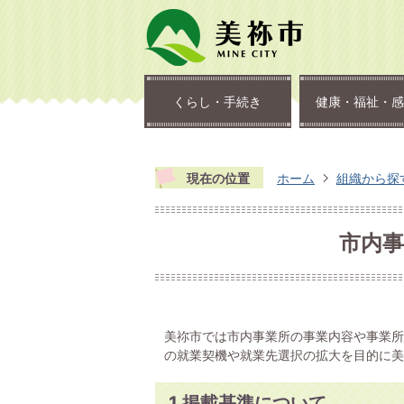
くらし・手続き
健康・福祉・感
現在の位置
ホーム
組織から探
市内
美祢市では市内事業所の事業内容や事業所
の就業契機や就業先選択の拡大を目的に美
1 掲載基準について