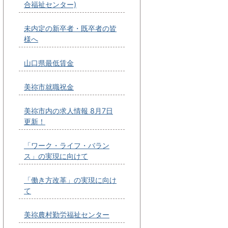
合福祉センター)
未内定の新卒者・既卒者の皆
様へ
山口県最低賃金
美祢市就職祝金
美祢市内の求人情報 8月7日
更新！
「ワーク・ライフ・バラン
ス」の実現に向けて
「働き方改革」の実現に向け
て
美祢農村勤労福祉センター