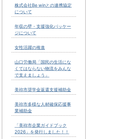
株式会社Be winとの連携協定
について
年収の壁・支援強化パッケー
ジについて
女性活躍の推進
山口労働局「国民の生活にな
くてはならない物流をみんな
で支えましょう」
美祢市奨学金返還支援補助金
美祢市多様な人材確保応援事
業補助金
「美祢市企業ガイドブック
2026」を発行しました！！