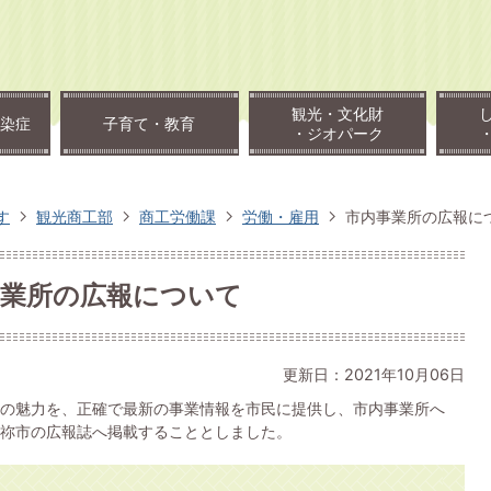
観光・文化財
染症
子育て・教育
・ジオパーク
す
観光商工部
商工労働課
労働・雇用
市内事業所の広報に
事業所の広報について
更新日：2021年10月06日
の魅力を、正確で最新の事業情報を市民に提供し、市内事業所へ
祢市の広報誌へ掲載することとしました。