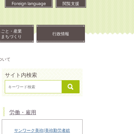
Foreign language
閲覧支援
しごと・産業
行政情報
・まちづくり
ついて
サイト内検索
労働・雇用
サンワーク美祢(美祢勤労者総