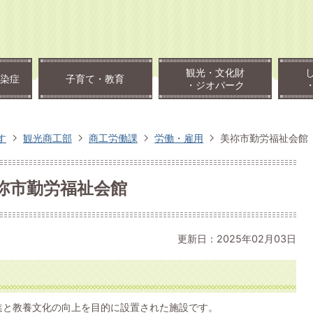
観光・文化財
染症
子育て・教育
・ジオパーク
す
観光商工部
商工労働課
労働・雇用
美祢市勤労福祉会館
祢市勤労福祉会館
更新日：2025年02月03日
進と教養文化の向上を目的に設置された施設です。