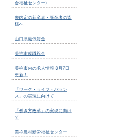
合福祉センター)
未内定の新卒者・既卒者の皆
様へ
山口県最低賃金
美祢市就職祝金
美祢市内の求人情報 8月7日
更新！
「ワーク・ライフ・バラン
ス」の実現に向けて
「働き方改革」の実現に向け
て
美祢農村勤労福祉センター