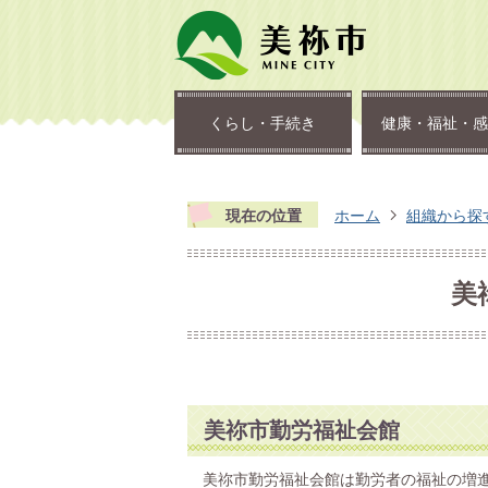
くらし・手続き
健康・福祉・感
現在の位置
ホーム
組織から探
美
美祢市勤労福祉会館
美祢市勤労福祉会館は勤労者の福祉の増