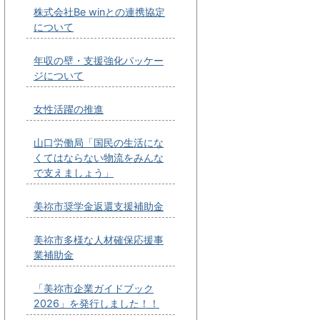
株式会社Be winとの連携協定
について
年収の壁・支援強化パッケー
ジについて
女性活躍の推進
山口労働局「国民の生活にな
くてはならない物流をみんな
で支えましょう」
美祢市奨学金返還支援補助金
美祢市多様な人材確保応援事
業補助金
「美祢市企業ガイドブック
2026」を発行しました！！