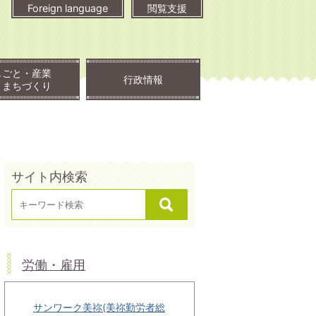
Foreign language
閲覧支援
しごと・産業
行政情報
・まちづくり
サイト内検索
労働・雇用
サンワーク美祢(美祢勤労者総