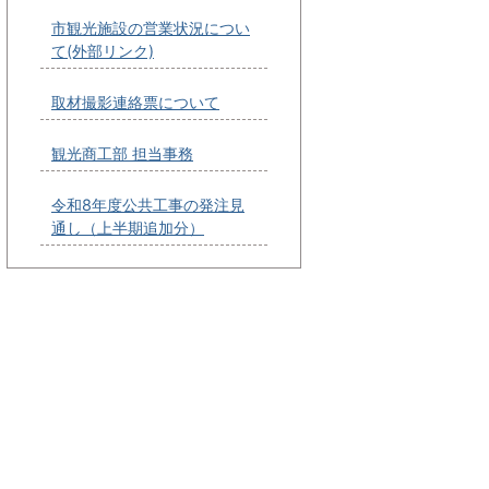
市観光施設の営業状況につい
て(外部リンク)
取材撮影連絡票について
観光商工部 担当事務
令和8年度公共工事の発注見
通し（上半期追加分）