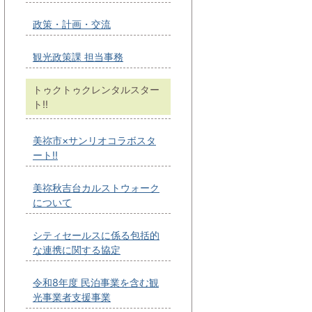
政策・計画・交流
観光政策課 担当事務
トゥクトゥクレンタルスター
ト!!
美祢市×サンリオコラボスタ
ート!!
美祢秋吉台カルストウォーク
について
シティセールスに係る包括的
な連携に関する協定
令和8年度 民泊事業を含む観
光事業者支援事業