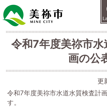
令和7年度美祢市水
画の公
更
令和7年度美祢市水道水質検査計
す。