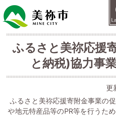
ふるさと美祢応援寄
と納税)協力事
更
ふるさと美祢応援寄附金事業の促
や地元特産品等のPR等を行うた