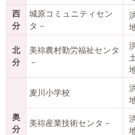
西
城原コミュニティセン
分
タ－
北
美祢農村勤労福祉センタ
分
－
麦川小学校
奥
美祢産業技術センタ－
分