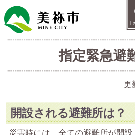
指定緊急避
更
開設される避難所は？
災害時には、全ての避難所が開設