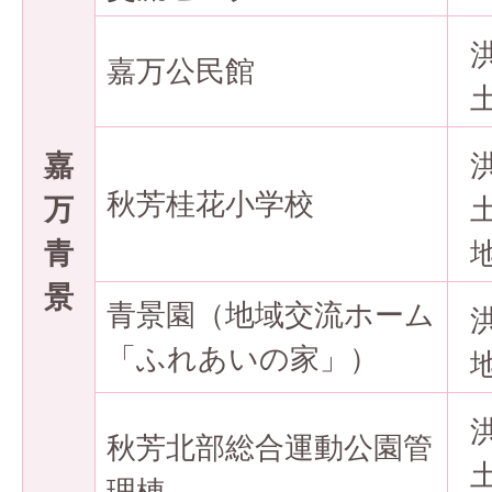
嘉万公民館
嘉
秋芳桂花小学校
万
青
景
青景園（地域交流ホーム
「ふれあいの家」）
秋芳北部総合運動公園管
理棟