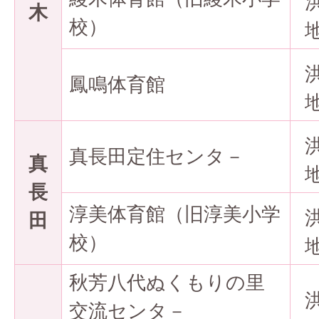
木
校）
鳳鳴体育館
真長田定住センタ－
真
長
淳美体育館（旧淳美小学
田
校）
秋芳八代ぬくもりの里
交流センタ－