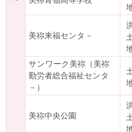
美祢来福センタ－
サンワーク美祢（美祢
勤労者総合福祉センタ
－）
美祢中央公園