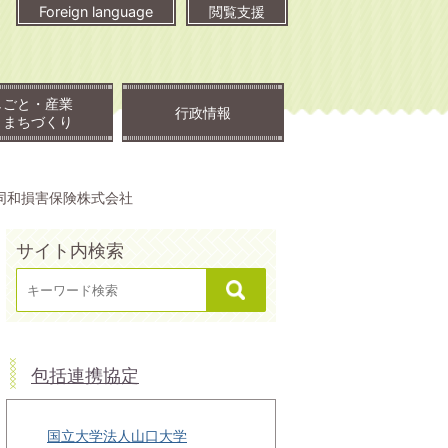
Foreign language
閲覧支援
しごと・産業
行政情報
・まちづくり
同和損害保険株式会社
サイト内検索
包括連携協定
国立大学法人山口大学