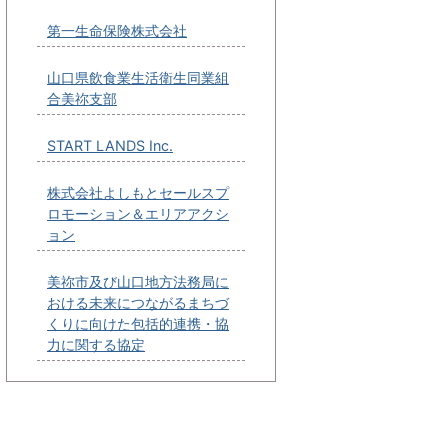
第一生命保険株式会社
山口県飲食業生活衛生同業組
合美祢支部
START LANDS Inc.
株式会社よしもとセールスプ
ロモーション＆エリアアクシ
ョン
美祢市及び山口地方法務局に
おける未来につながるまちづ
くりに向けた包括的連携・協
力に関する協定