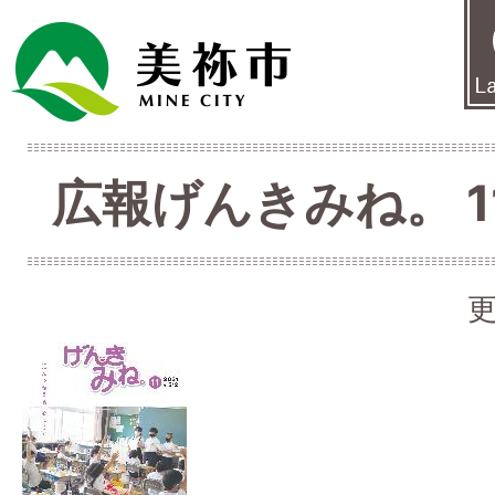
広報げんきみね。 11
更