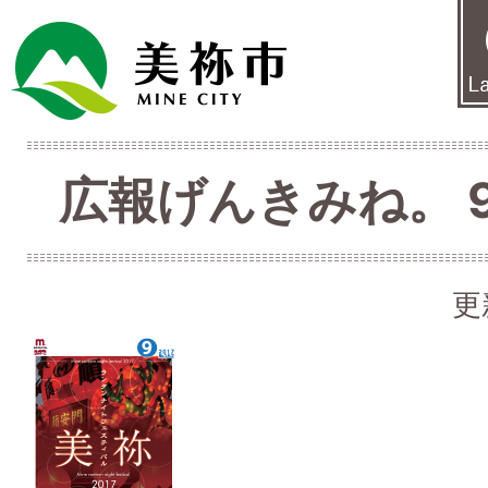
広報げんきみね。 9月
更