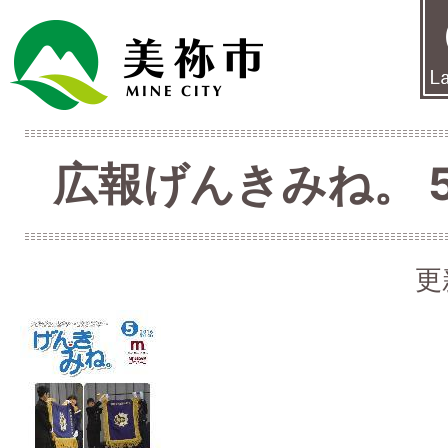
広報げんきみね。 5月
更