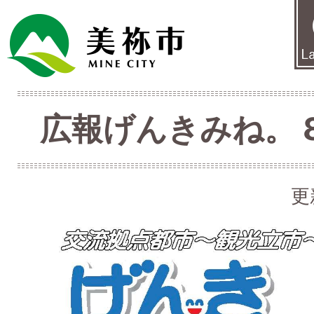
広報げんきみね。 8月
更