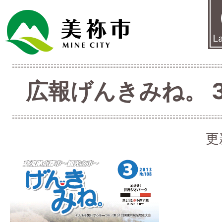
広報げんきみね。 3月
更