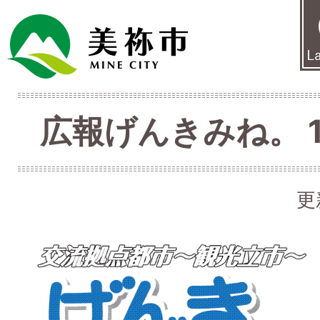
広報げんきみね。 1月
更