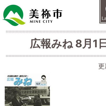
広報みね 8月1日
更