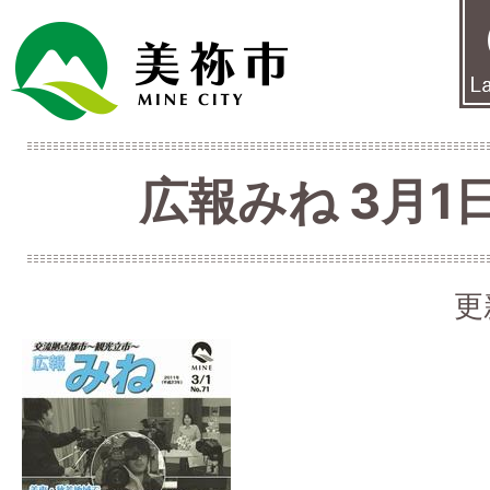
広報みね 3月1日
更