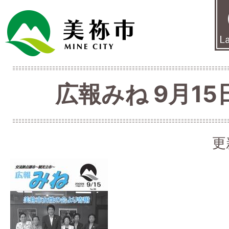
広報みね 9月15日
更