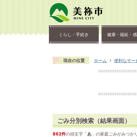
くらし・手続き
健康・福祉・感
現在の位置
ホーム
便利なサー
ごみ分別検索
（結果画面）
862件
の頭文字「
あ
」の
家庭ごみ
がみつか