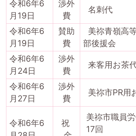
令和6年6
渉外
名刺代
月19日
費
令和6年6
賛助
美祢青嶺高等
月19日
費
部後援会
令和6年6
渉外
来客用お茶
月24日
費
令和6年6
渉外
美祢市PR用
月27日
費
美祢市職員労
令和6年6
祝
17回
月28日
金