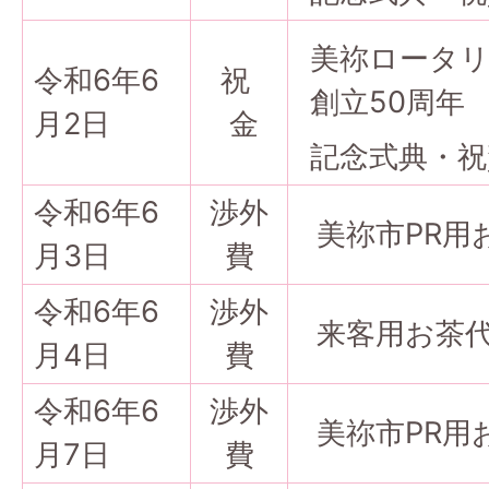
美祢ロータ
令和6年6
祝
創立50周年
月2日
金
記念式典・祝
令和6年6
渉外
美祢市PR用
月3日
費
令和6年6
渉外
来客用お茶
月4日
費
令和6年6
渉外
美祢市PR用
月7日
費