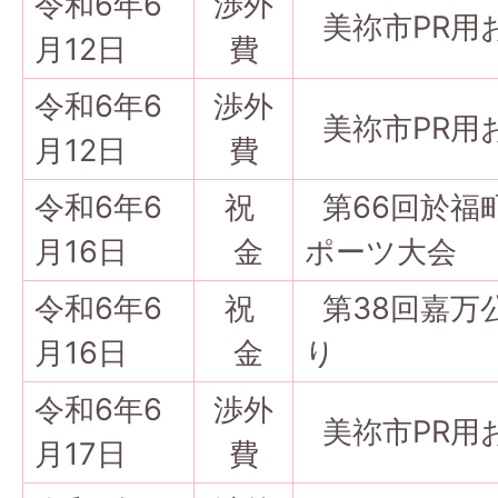
令和6年6
渉外
美祢市PR用
月12日
費
令和6年6
渉外
美祢市PR用
月12日
費
令和6年6
祝
第66回於福
月16日
金
ポーツ大会
令和6年6
祝
第38回嘉万
月16日
金
り
令和6年6
渉外
美祢市PR用
月17日
費