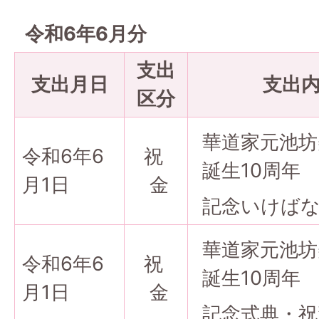
令和6年6月分
支出
支出月日
支出
区分
華道家元池坊
令和6年6
祝
誕生10周年
月1日
金
記念いけば
華道家元池坊
令和6年6
祝
誕生10周年
月1日
金
記念式典・祝