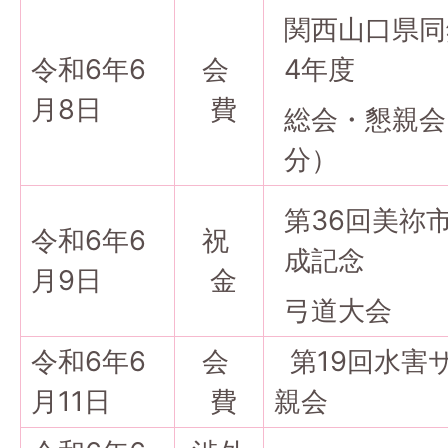
関西山口県同
令和6年6
会
4年度
月8日
費
総会・懇親会
分）
第36回美祢
令和6年6
祝
成記念
月9日
金
弓道大会
令和6年6
会
第19回水害
月11日
費
親会