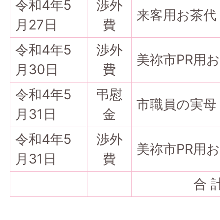
令和4年5
渉外
来客用お茶代
月27日
費
令和4年5
渉外
美祢市PR用
月30日
費
令和4年5
弔慰
市職員の実母
月31日
金
令和4年5
渉外
美祢市PR用
月31日
費
合 