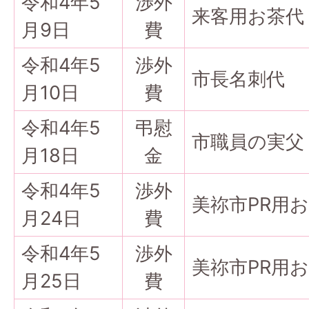
令和4年5
渉外
来客用お茶代
月9日
費
令和4年5
渉外
市長名刺代
月10日
費
令和4年5
弔慰
市職員の実父
月18日
金
令和4年5
渉外
美祢市PR用
月24日
費
令和4年5
渉外
美祢市PR用
月25日
費